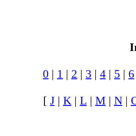
I
0
|
1
|
2
|
3
|
4
|
5
|
6
[
J
|
K
|
L
|
M
|
N
|