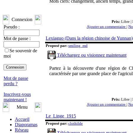
Mots clefs: changement, ancien temps, grands
Connexion
Prix:
Libre |
Pseudo :
Ajouter un commentaire
|
No
Lexiaguo (Dans la région chinoise de Yunnan)
Mot de passe :
Proposé par:
smiling_md
Se souvenir de
Téléchargez ou visionnez maintenant
moi
Partez à la découverte d'une région de C
caractérisée par une grande place de l'agricult
Mot de passe
perdu ?
Inscrivez-vous
maintenant !
Prix:
Libre |
Ajouter un commentaire
|
No
Menu
Le_Linge_1915
Accueil
Proposé par:
clothilde
Diaporamas
Réseau
Téléchargez ou visionnez maintenant