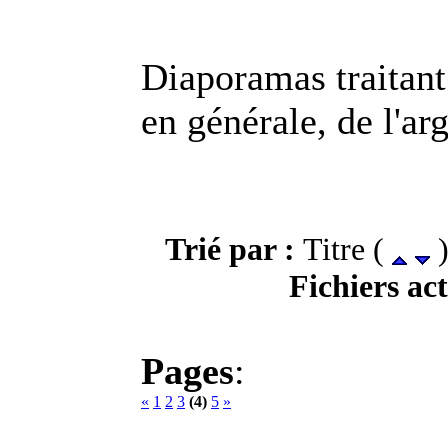
Diaporamas traitant 
en générale, de l'arg
Trié par :
Titre (
)
Fichiers act
Pages
:
«
1
2
3
(4)
5
»