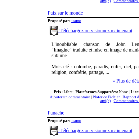
ami(e)
|
Commentaires 
Paix sur le monde
Proposé par:
isamo
Téléchargez ou visionnez maintenant
L'inoubliable chanson de John Len
"Imagine" traduite et mise en image de mani
sublime
Mots clé : colombe, paradis, enfer, ciel, pa
religion, confrérie, partage, ...
» Plus de déta
Prix:
Libre |
Plateformes Supportées:
None |
Lice
Ajouter un commentaire
|
Noter ce Fichier
|
Rapport d
ami(e)
|
Commentaires 
Panache
Proposé par:
isamo
Téléchargez ou visionnez maintenant