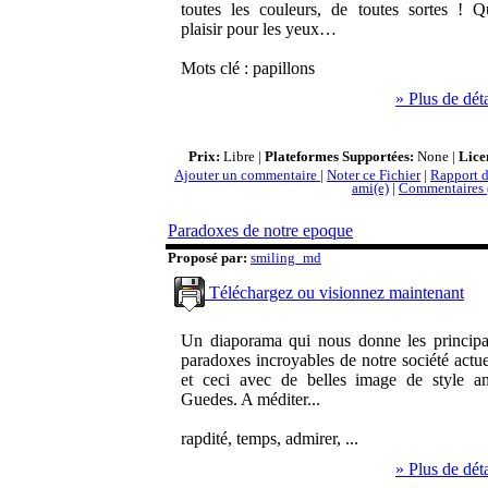
toutes les couleurs, de toutes sortes ! Q
plaisir pour les yeux…
Mots clé : papillons
» Plus de déta
Prix:
Libre |
Plateformes Supportées:
None |
Lice
Ajouter un commentaire
|
Noter ce Fichier
|
Rapport d
ami(e)
|
Commentaires 
Paradoxes de notre epoque
Proposé par:
smiling_md
Téléchargez ou visionnez maintenant
Un diaporama qui nous donne les princip
paradoxes incroyables de notre société actue
et ceci avec de belles image de style a
Guedes. A méditer...
rapdité, temps, admirer, ...
» Plus de déta