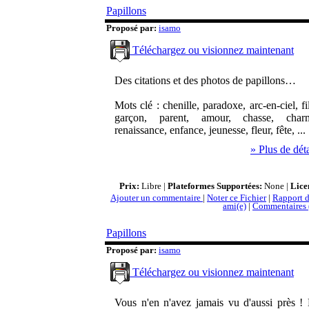
Papillons
Proposé par:
isamo
Téléchargez ou visionnez maintenant
Des citations et des photos de papillons…
Mots clé : chenille, paradoxe, arc-en-ciel, fil
garçon, parent, amour, chasse, char
renaissance, enfance, jeunesse, fleur, fête, ...
» Plus de déta
Prix:
Libre |
Plateformes Supportées:
None |
Lice
Ajouter un commentaire
|
Noter ce Fichier
|
Rapport d
ami(e)
|
Commentaires 
Papillons
Proposé par:
isamo
Téléchargez ou visionnez maintenant
Vous n'en n'avez jamais vu d'aussi près !