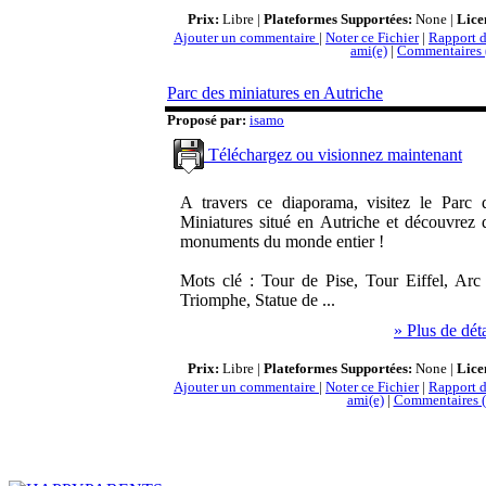
Prix:
Libre |
Plateformes Supportées:
None |
Lice
Ajouter un commentaire
|
Noter ce Fichier
|
Rapport d
ami(e)
|
Commentaires 
Parc des miniatures en Autriche
Proposé par:
isamo
Téléchargez ou visionnez maintenant
A travers ce diaporama, visitez le Parc 
Miniatures situé en Autriche et découvrez 
monuments du monde entier !
Mots clé : Tour de Pise, Tour Eiffel, Arc
Triomphe, Statue de ...
» Plus de déta
Prix:
Libre |
Plateformes Supportées:
None |
Lice
Ajouter un commentaire
|
Noter ce Fichier
|
Rapport d
ami(e)
|
Commentaires (