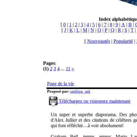
Index alphabétiqu
[
0
|
1
|
2
|
3
|
4
|
5
|
6
|
7
|
8
|
9
|
A
|
B
|
[
J
|
K
|
L
|
M
|
N
|
O
|
P
|
Q
|
R
|
S
|
T
|
[
Nouveautés
|
Popularité
|
Pages
:
(1)
2
3
4
...
11
»
Page de la vie
Proposé par:
smiling_md
Téléchargez ou visionnez maintenant
Un super et superbe diaporama. Des pho
d'Alex Jullier et des citations de célèbres g
qui font réfléchir…à voir absolument!
Graham Bell, temps, erreur, Mario La