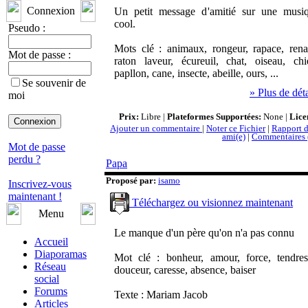
Connexion
Un petit message d'amitié sur une musi
cool.
Pseudo :
Mots clé : animaux, rongeur, rapace, rena
Mot de passe :
raton laveur, écureuil, chat, oiseau, chi
papllon, cane, insecte, abeille, ours, ...
Se souvenir de
» Plus de déta
moi
Prix:
Libre |
Plateformes Supportées:
None |
Lice
Ajouter un commentaire
|
Noter ce Fichier
|
Rapport d
ami(e)
|
Commentaires 
Mot de passe
perdu ?
Papa
Proposé par:
isamo
Inscrivez-vous
maintenant !
Téléchargez ou visionnez maintenant
Menu
Le manque d'un père qu'on n'a pas connu
Accueil
Diaporamas
Mot clé : bonheur, amour, force, tendres
Réseau
douceur, caresse, absence, baiser
social
Forums
Texte : Mariam Jacob
Articles