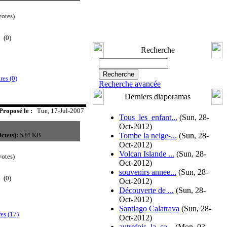
otes)
(0)
Recherche
es (0)
Recherche avancée
Derniers diaporamas
Proposé le :
Tue, 17-Jul-2007
Tous_les_enfant...
(Sun, 28-
Oct-2012)
ctets):
534 KB
Tombe la neige-...
(Sun, 28-
Oct-2012)
Volcan Islande ...
(Sun, 28-
otes)
Oct-2012)
souvenirs annee...
(Sun, 28-
(0)
Oct-2012)
Découverte de ...
(Sun, 28-
Oct-2012)
Santiago Calatrava
(Sun, 28-
es (17)
Oct-2012)
autrefois_la_ca...
(Mon, 03-