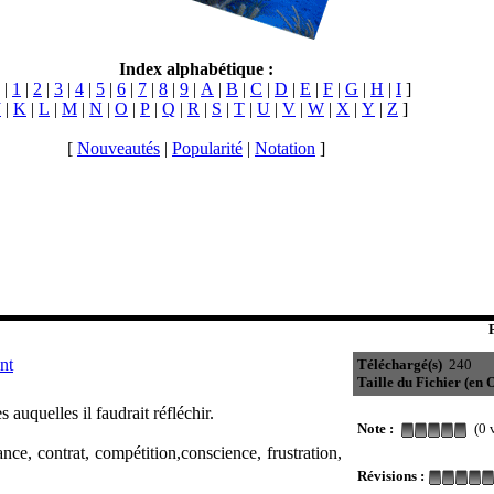
Index alphabétique :
|
1
|
2
|
3
|
4
|
5
|
6
|
7
|
8
|
9
|
A
|
B
|
C
|
D
|
E
|
F
|
G
|
H
|
I
]
J
|
K
|
L
|
M
|
N
|
O
|
P
|
Q
|
R
|
S
|
T
|
U
|
V
|
W
|
X
|
Y
|
Z
]
[
Nouveautés
|
Popularité
|
Notation
]
nt
Téléchargé(s)
240
Taille du Fichier (en O
s auquelles il faudrait réfléchir.
Note :
(0 v
nce, contrat, compétition,conscience, frustration,
Révisions :