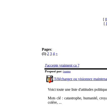
[
0
[
Pages
:
(1)
2
3
4
»
J'accepte vraiment ça ?
Proposé par:
isamo
Téléchargez ou visionnez maintena
Voici toute une liste d'attitudes politique
Mots clé : catastrophe, humanité, croya
colère, ...