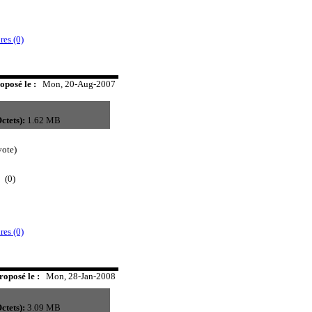
es (0)
oposé le :
Mon, 20-Aug-2007
ctets):
1.62 MB
ote)
(0)
es (0)
roposé le :
Mon, 28-Jan-2008
ctets):
3.09 MB