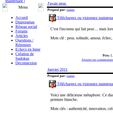
maintenant !
J'avais peur.
Menu
Proposé par:
isamo
Accueil
Téléchargez ou visionnez maintena
Diaporamas
Réseau social
C'est l'inconnu qui fait peur… mais lorsq
Forums
Articles
Mots clé : peur, solitude, amour, échec, 
Questions /
Réponses
Echecs en ligne
Création de
Prix:
Li
Sudokus
Ajouter un commentai
Deconnexion
Janvier 2011
Proposé par:
isamo
Téléchargez ou visionnez maintena
Voici une délicieuse métaphore. Ce di
peinture blanche.
Mots clés : authenticité, innovation, créa