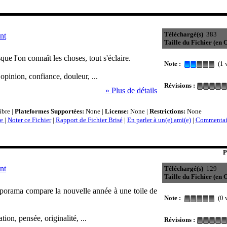
Téléchargé(s)
383
nt
Taille du Fichier (en O
ue l'on connaît les choses, tout s'éclaire.
Note :
(1 v
opinion, confiance, douleur, ...
Révisions :
» Plus de détails
bre |
Plateformes Supportées:
None |
License:
None |
Restrictions:
None
re
|
Noter ce Fichier
|
Rapport de Fichier Brisé
|
En parler à un(e) ami(e)
|
Commentair
P
nt
Téléchargé(s)
129
Taille du Fichier (en O
aporama compare la nouvelle année à une toile de
Note :
(0 v
tion, pensée, originalité, ...
Révisions :