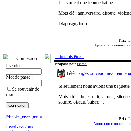
L'histoire d'une femme battue.
Mots clé : anniversaire, dispute, violen
Diaposguyloup
Prix:
Li
Ajouter un commentai
J'aimerais être...
Connexion
Proposé par:
isamo
Pseudo :
Téléchargez ou visionnez maintena
Mot de passe :
Si seulement nous avions une baguet
Se souvenir de
moi
Mots clé : lune, nuit, amour, silence,
sourire, oiseau, baiser, ...
Mot de passe perdu ?
Prix:
Li
Ajouter un commentair
Inscrivez-vous