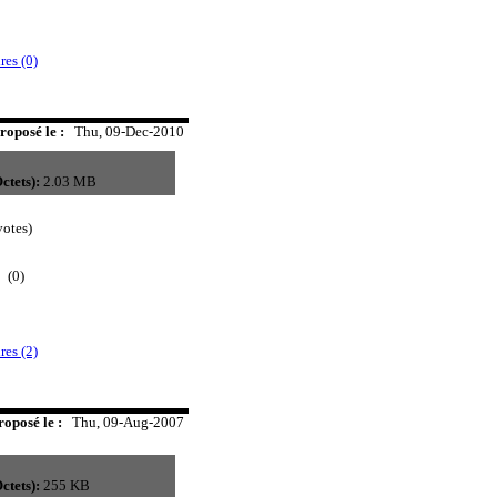
es (0)
roposé le :
Thu, 09-Dec-2010
ctets):
2.03 MB
otes)
(0)
es (2)
roposé le :
Thu, 09-Aug-2007
ctets):
255 KB