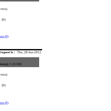
otes)
(0)
es (0)
roposé le :
Thu, 28-Jun-2012
ctets):
5.26 MB
otes)
(0)
es (0)