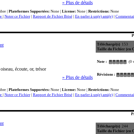
» Plus de détails
bre |
Plateformes Supportées:
None |
License:
None |
Restrictions:
None
re
|
Noter ce Fichier
|
Rapport de Fichier Brisé
|
En parler à un(e) ami(e)
|
Commentair
P
Téléchargé(s)
153
nt
Taille du Fichier (en O
Note :
(0 v
 oiseau, écoute, or, trésor
Révisions :
» Plus de détails
bre |
Plateformes Supportées:
None |
License:
None |
Restrictions:
None
re
|
Noter ce Fichier
|
Rapport de Fichier Brisé
|
En parler à un(e) ami(e)
|
Commentair
P
nt
Téléchargé(s)
244
Taille du Fichier (en O