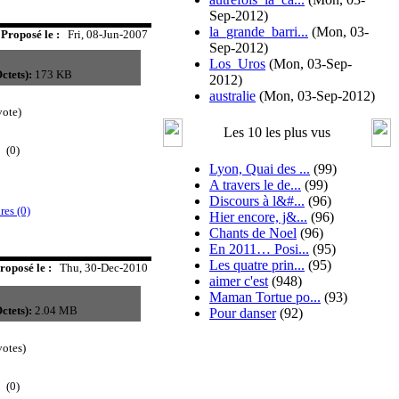
Sep-2012)
la_grande_barri...
(Mon, 03-
Proposé le :
Fri, 08-Jun-2007
Sep-2012)
Los_Uros
(Mon, 03-Sep-
ctets):
173 KB
2012)
australie
(Mon, 03-Sep-2012)
ote)
Les 10 les plus vus
(0)
Lyon, Quai des ...
(99)
A travers le de...
(99)
Discours à l&#...
(96)
es (0)
Hier encore, j&...
(96)
Chants de Noel
(96)
En 2011… Posi...
(95)
Les quatre prin...
(95)
roposé le :
Thu, 30-Dec-2010
aimer c'est
(948)
Maman Tortue po...
(93)
ctets):
2.04 MB
Pour danser
(92)
otes)
(0)