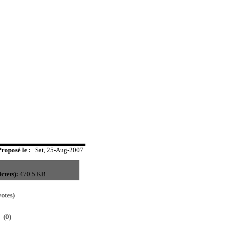
Proposé le :
Sat, 25-Aug-2007
ctets):
470.5 KB
otes)
(0)