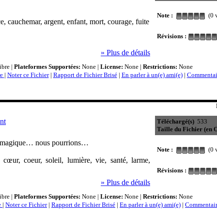
Note :
(0 v
ce, cauchemar, argent, enfant, mort, courage, fuite
Révisions :
» Plus de détails
bre |
Plateformes Supportées:
None |
License:
None |
Restrictions:
None
re
|
Noter ce Fichier
|
Rapport de Fichier Brisé
|
En parler à un(e) ami(e)
|
Commentair
nt
Téléchargé(s)
533
Taille du Fichier (en O
te magique… nous pourrions…
Note :
(0 v
 cœur, coeur, soleil, lumière, vie, santé, larme,
Révisions :
» Plus de détails
bre |
Plateformes Supportées:
None |
License:
None |
Restrictions:
None
e
|
Noter ce Fichier
|
Rapport de Fichier Brisé
|
En parler à un(e) ami(e)
|
Commentair