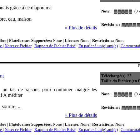
onais grâce à ce diaporama
Note :
(0 v
rbre, eau, maison
Révisions :
» Plus de détails
bre |
Plateformes Supportées:
None |
License:
None |
Restrictions:
None
re
|
Noter ce Fichier
|
Rapport de Fichier Brisé
|
En parler à un(e) ami(e)
|
Commentair
P
nt
Téléchargé(s)
25
Taille du Fichier (en O
 un tas de raisons pour continuer malgré les
Note :
(0 v
n! A méditer
sourire, ...
Révisions :
» Plus de détails
bre |
Plateformes Supportées:
None |
License:
None |
Restrictions:
None
re
|
Noter ce Fichier
|
Rapport de Fichier Brisé
|
En parler à un(e) ami(e)
|
Commentair