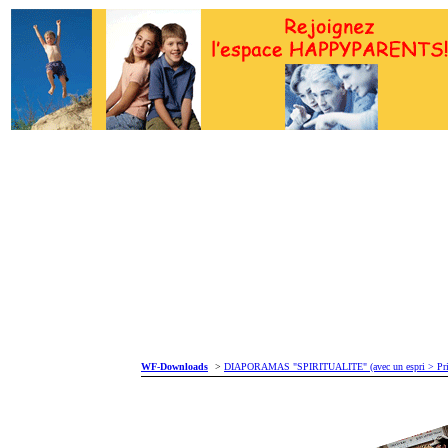
WF-Downloads
>
DIAPORAMAS "SPIRITUALITE" (avec un espri > Prièr