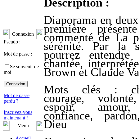
Description :
Diaporama en deux 
première présent
commenté de La pr
Connexion
Pseudo :
sérénité. Par la s
pourrez entendre 
Mot de passe :
chantée, interprété
Se souvenir de
Brown et Claude Va
moi
Mots clés : ch
courage, volonté
Mot de passe
perdu ?
espoir, amour,
confiance, pardon,
Inscrivez-vous
maintenant !
Dieu
Menu
Accueil