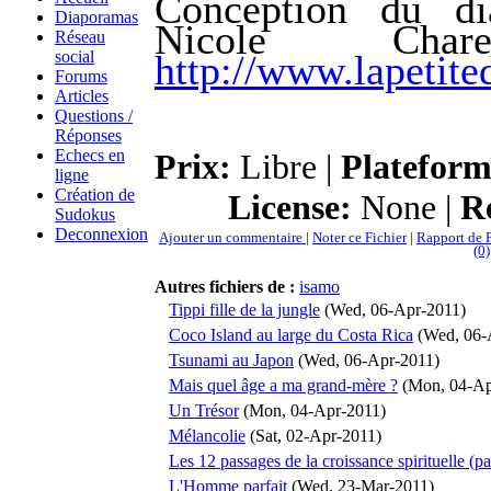
Conception du di
Diaporamas
Nicole Cha
Réseau
http://www.lapetite
social
Forums
Articles
Questions /
Réponses
Echecs en
Prix:
Libre |
Plateform
ligne
Création de
License:
None |
Re
Sudokus
Deconnexion
Ajouter un commentaire
|
Noter ce Fichier
|
Rapport de F
(0)
Autres fichiers de :
isamo
Tippi fille de la jungle
(Wed, 06-Apr-2011)
Coco Island au large du Costa Rica
(Wed, 06-
Tsunami au Japon
(Wed, 06-Apr-2011)
Mais quel âge a ma grand-mère ?
(Mon, 04-Ap
Un Trésor
(Mon, 04-Apr-2011)
Mélancolie
(Sat, 02-Apr-2011)
Les 12 passages de la croissance spirituelle (pa
L'Homme parfait
(Wed, 23-Mar-2011)