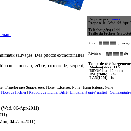
Proposé par:
isamo
Proposé le :
Wed, 06-Apr-
Téléchargé(s) :
144
Taille du Fichier (en Octet
tenant
Note :
(0 votes)
Révisions :
(0)
animaux sauvages. Des photos extraordinaires
Temps de téléchargements
léphant, lionceau, zèbre, croccodile, serpent,
Modem(56k)
: 11.9min
ISDN(64k)
: 10.4min
DSL(768k)
: 52s
.
LAN(10M)
: 4s
e |
Plateformes Supportées:
None |
License:
None |
Restrictions:
None
|
Noter ce Fichier
|
Rapport de Fichier Brisé
|
En parler à un(e) ami(e)
|
Commentaires
(Wed, 06-Apr-2011)
011)
Mon, 04-Apr-2011)