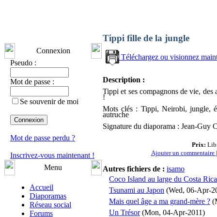
Tippi fille de la jungle
Connexion
Téléchargez ou visionnez main
Pseudo :
Description :
Mot de passe :
Tippi et ses compagnons de vie, des 
!
Se souvenir de moi
Mots clés : Tippi, Neirobi, jungle, é
autruche
Signature du diaporama : Jean-Guy C
Mot de passe perdu ?
Prix:
Libr
Ajouter un commentaire
Inscrivez-vous maintenant !
Menu
Autres fichiers de :
isamo
Coco Island au large du Costa Rica
Accueil
Tsunami au Japon
(Wed, 06-Apr-2
Diaporamas
Mais quel âge a ma grand-mère ?
(
Réseau social
Un Trésor
(Mon, 04-Apr-2011)
Forums