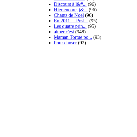
Discours à l&#...
(96)
Hier encore, j&...
(96)
Chants de Noel
(96)
En 2011… Posi...
(95)
Les quatre prin...
(95)
aimer c'est
(948)
Maman Tortue po...
(93)
Pour danser
(92)