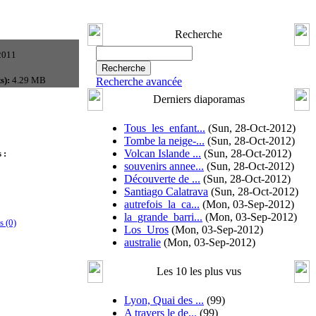
Recherche
2011
s):
4.29 MB
Recherche avancée
Derniers diaporamas
Tous_les_enfant...
(Sun, 28-Oct-2012)
Tombe la neige-...
(Sun, 28-Oct-2012)
Volcan Islande ...
(Sun, 28-Oct-2012)
 :
souvenirs annee...
(Sun, 28-Oct-2012)
Découverte de ...
(Sun, 28-Oct-2012)
Santiago Calatrava
(Sun, 28-Oct-2012)
autrefois_la_ca...
(Mon, 03-Sep-2012)
la_grande_barri...
(Mon, 03-Sep-2012)
 (0)
Los_Uros
(Mon, 03-Sep-2012)
australie
(Mon, 03-Sep-2012)
Les 10 les plus vus
Lyon, Quai des ...
(99)
A travers le de...
(99)