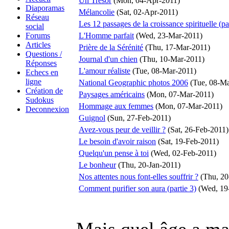
Un Trésor
(Mon, 04-Apr-2011)
Diaporamas
Mélancolie
(Sat, 02-Apr-2011)
Réseau
Les 12 passages de la croissance spirituelle (pa
social
Forums
L'Homme parfait
(Wed, 23-Mar-2011)
Articles
Prière de la Sérénité
(Thu, 17-Mar-2011)
Questions /
Journal d'un chien
(Thu, 10-Mar-2011)
Réponses
L'amour réaliste
(Tue, 08-Mar-2011)
Echecs en
ligne
National Geographic photos 2006
(Tue, 08-Ma
Création de
Paysages américains
(Mon, 07-Mar-2011)
Sudokus
Hommage aux femmes
(Mon, 07-Mar-2011)
Deconnexion
Guignol
(Sun, 27-Feb-2011)
Avez-vous peur de veillir ?
(Sat, 26-Feb-2011)
Le besoin d'avoir raison
(Sat, 19-Feb-2011)
Quelqu'un pense à toi
(Wed, 02-Feb-2011)
Le bonheur
(Thu, 20-Jan-2011)
Nos attentes nous font-elles souffrir ?
(Thu, 20
Comment purifier son aura (partie 3)
(Wed, 19