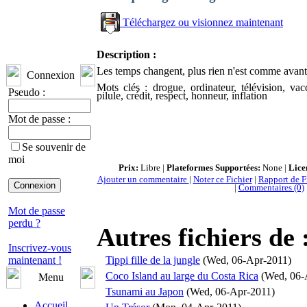
Téléchargez ou visionnez maintenant
Description :
Les temps changent, plus rien n'est comme avant
Connexion
Mots clés : drogue, ordinateur, télévision, vac
Pseudo :
pilule, crédit, respect, honneur, inflation
Mot de passe :
Se souvenir de
moi
Prix:
Libre |
Plateformes Supportées:
None |
Lice
Ajouter un commentaire
|
Noter ce Fichier
|
Rapport de Fi
|
Commentaires (0)
Mot de passe
perdu ?
Autres fichiers de 
Inscrivez-vous
maintenant !
Tippi fille de la jungle
(Wed, 06-Apr-2011)
Coco Island au large du Costa Rica
(Wed, 06-
Menu
Tsunami au Japon
(Wed, 06-Apr-2011)
Accueil