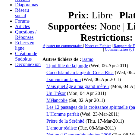
Diaporamas
Réseau
Prix:
Libre |
Pla
social
Forums
Supportées:
None |
L
Articles
Questions /
Restrictions:
Réponses
Echecs en
Ajouter un commentaire
|
Noter ce Fichier
|
Rapport de Fi
ligne
|
Commentaires (0)
Création de
Sudokus
Autres fichiers de :
isamo
Deconnexion
Tippi fille de la jungle
(Wed, 06-Apr-2011)
Coco Island au large du Costa Rica
(Wed, 06-
Tsunami au Japon
(Wed, 06-Apr-2011)
Mais quel âge a ma grand-mère ?
(Mon, 04-Ap
Un Trésor
(Mon, 04-Apr-2011)
Mélancolie
(Sat, 02-Apr-2011)
Les 12 passages de la croissance spirituelle (pa
L'Homme parfait
(Wed, 23-Mar-2011)
Prière de la Sérénité
(Thu, 17-Mar-2011)
L'amour réaliste
(Tue, 08-Mar-2011)
National Geographic photos 2006
(Tue, 08-Ma