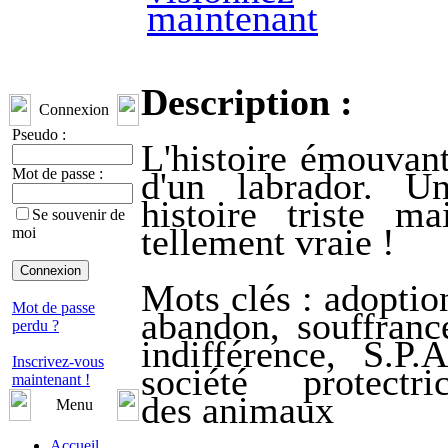
maintenant
Description :
Connexion
Pseudo :
L'histoire émouvan
d'un labrador. U
Mot de passe :
histoire triste ma
Se souvenir de
tellement vraie !
moi
Mots clés : adoptio
Mot de passe
abandon, souffranc
perdu ?
indifférence, S.P.A
Inscrivez-vous
société protectri
maintenant !
des animaux
Menu
Accueil