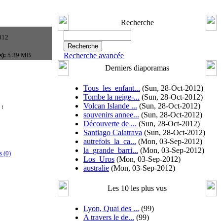
Recherche
012
s):
5.39 MB
Recherche avancée
Derniers diaporamas
Tous_les_enfant...
(Sun, 28-Oct-2012)
Tombe la neige-...
(Sun, 28-Oct-2012)
Volcan Islande ...
(Sun, 28-Oct-2012)
 :
souvenirs annee...
(Sun, 28-Oct-2012)
Découverte de ...
(Sun, 28-Oct-2012)
Santiago Calatrava
(Sun, 28-Oct-2012)
autrefois_la_ca...
(Mon, 03-Sep-2012)
la_grande_barri...
(Mon, 03-Sep-2012)
 (0)
Los_Uros
(Mon, 03-Sep-2012)
australie
(Mon, 03-Sep-2012)
Les 10 les plus vus
Lyon, Quai des ...
(99)
A travers le de...
(99)