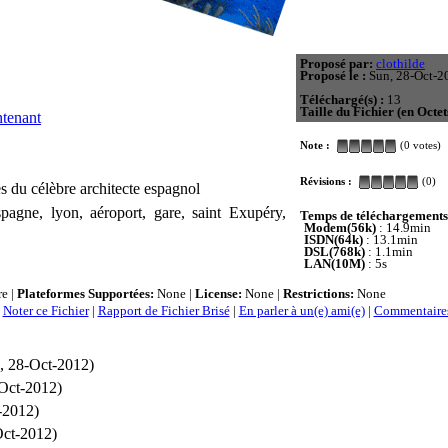
Proposé par:
clothilde
Proposé le :
Sun, 28-Oct-2
Téléchargé(s) :
13
Taille du Fichier (en Octet
ntenant
Note :
(0 votes)
Révisions :
(0)
s du célèbre architecte espagnol
Espagne, lyon, aéroport, gare, saint Exupéry,
Temps de téléchargements
Modem(56k)
: 14.9min
ISDN(64k)
: 13.1min
DSL(768k)
: 1.1min
LAN(10M)
: 5s
e |
Plateformes Supportées:
None |
License:
None |
Restrictions:
None
|
Noter ce Fichier
|
Rapport de Fichier Brisé
|
En parler à un(e) ami(e)
|
Commentaires
, 28-Oct-2012)
Oct-2012)
-2012)
Oct-2012)