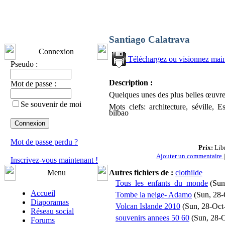
Santiago Calatrava
Connexion
Téléchargez ou visionnez mai
Pseudo :
Description :
Mot de passe :
Quelques unes des plus belles œuvre
Se souvenir de moi
Mots clefs: architecture, séville, 
bilbao
Mot de passe perdu ?
Prix:
Libr
Ajouter un commentaire
Inscrivez-vous maintenant !
Menu
Autres fichiers de :
clothilde
Tous_les_enfants_du_monde
(Sun
Accueil
Tombe la neige- Adamo
(Sun, 28-
Diaporamas
Volcan Islande 2010
(Sun, 28-Oct
Réseau social
souvenirs annees 50 60
(Sun, 28-
Forums