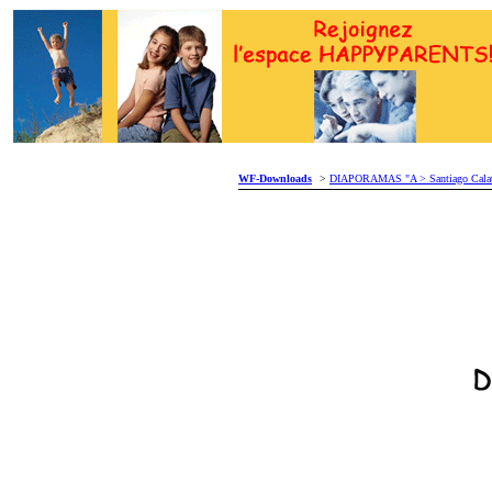
WF-Downloads
>
DIAPORAMAS "A > Santiago Calat