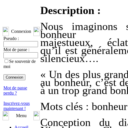
Description :
Nous imaginons s
bonheur gra
Connexion
Pseudo :
majestueux, écla
qu’il est généralem
Mot de passe :
silencieux….
Se souvenir de
moi
« Un des plus grand
au bonheur, c’est d
à un trop grand bon
Mot de passe
perdu ?
Mots clés : bonheur
Inscrivez-vous
maintenant !
Menu
Conception du di
Accueil