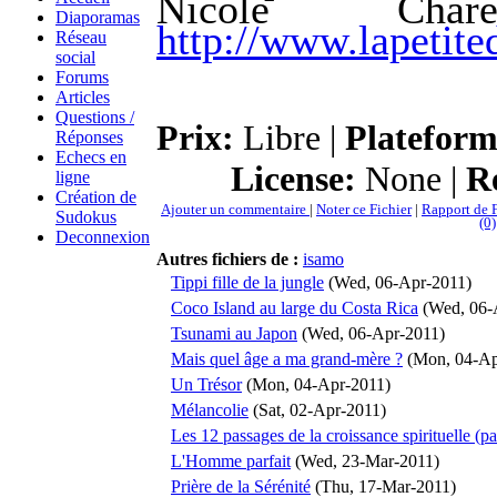
Nicole Cha
Diaporamas
http://www.lapetite
Réseau
social
Forums
Articles
Questions /
Prix:
Libre |
Plateform
Réponses
Echecs en
License:
None |
Re
ligne
Création de
Ajouter un commentaire
|
Noter ce Fichier
|
Rapport de F
Sudokus
(0)
Deconnexion
Autres fichiers de :
isamo
Tippi fille de la jungle
(Wed, 06-Apr-2011)
Coco Island au large du Costa Rica
(Wed, 06-
Tsunami au Japon
(Wed, 06-Apr-2011)
Mais quel âge a ma grand-mère ?
(Mon, 04-Ap
Un Trésor
(Mon, 04-Apr-2011)
Mélancolie
(Sat, 02-Apr-2011)
Les 12 passages de la croissance spirituelle (pa
L'Homme parfait
(Wed, 23-Mar-2011)
Prière de la Sérénité
(Thu, 17-Mar-2011)