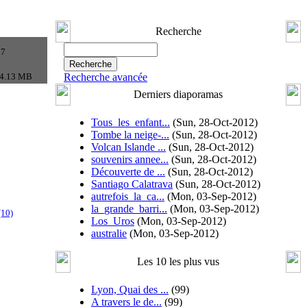
Recherche
07
4.13 MB
Recherche avancée
Derniers diaporamas
Tous_les_enfant...
(Sun, 28-Oct-2012)
Tombe la neige-...
(Sun, 28-Oct-2012)
Volcan Islande ...
(Sun, 28-Oct-2012)
souvenirs annee...
(Sun, 28-Oct-2012)
Découverte de ...
(Sun, 28-Oct-2012)
Santiago Calatrava
(Sun, 28-Oct-2012)
autrefois_la_ca...
(Mon, 03-Sep-2012)
la_grande_barri...
(Mon, 03-Sep-2012)
(10)
Los_Uros
(Mon, 03-Sep-2012)
australie
(Mon, 03-Sep-2012)
Les 10 les plus vus
Lyon, Quai des ...
(99)
A travers le de...
(99)