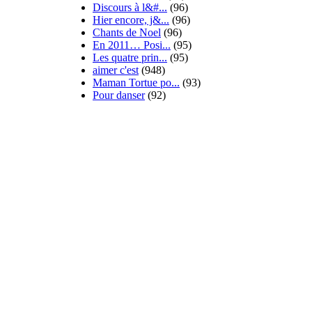
Discours à l&#...
(96)
Hier encore, j&...
(96)
Chants de Noel
(96)
En 2011… Posi...
(95)
Les quatre prin...
(95)
aimer c'est
(948)
Maman Tortue po...
(93)
Pour danser
(92)