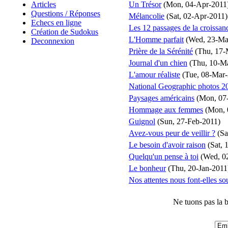
Articles
Un Trésor
(Mon, 04-Apr-2011
Questions / Réponses
Mélancolie
(Sat, 02-Apr-2011)
Echecs en ligne
Les 12 passages de la croissance
Création de Sudokus
L'Homme parfait
(Wed, 23-Ma
Deconnexion
Prière de la Sérénité
(Thu, 17-
Journal d'un chien
(Thu, 10-M
L'amour réaliste
(Tue, 08-Mar-
National Geographic photos 2
Paysages américains
(Mon, 07
Hommage aux femmes
(Mon, 
Guignol
(Sun, 27-Feb-2011)
Avez-vous peur de veillir ?
(Sa
Le besoin d'avoir raison
(Sat, 
Quelqu'un pense à toi
(Wed, 0
Le bonheur
(Thu, 20-Jan-2011
Nos attentes nous font-elles sou
Ne tuons pas la 