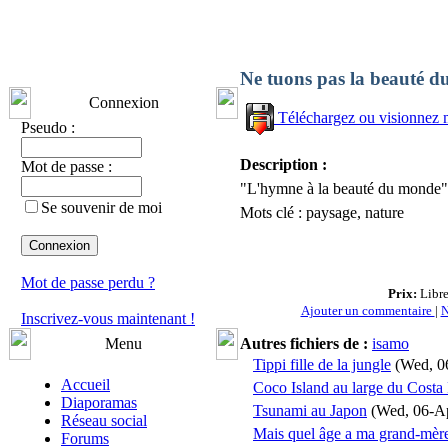
Ne tuons pas la beauté 
Connexion
Téléchargez ou visionnez 
Pseudo :
Description :
Mot de passe :
"L'hymne à la beauté du monde", 
Se souvenir de moi
Mots clé : paysage, nature
Mot de passe perdu ?
Prix:
Libre
Ajouter un commentaire
|
N
Inscrivez-vous maintenant !
Menu
Autres fichiers de :
isamo
Tippi fille de la jungle
(Wed, 0
Accueil
Coco Island au large du Costa
Diaporamas
Tsunami au Japon
(Wed, 06-A
Réseau social
Mais quel âge a ma grand-mèr
Forums