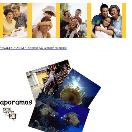
AGES et ANIM > Ne tuons pas la beauté du monde