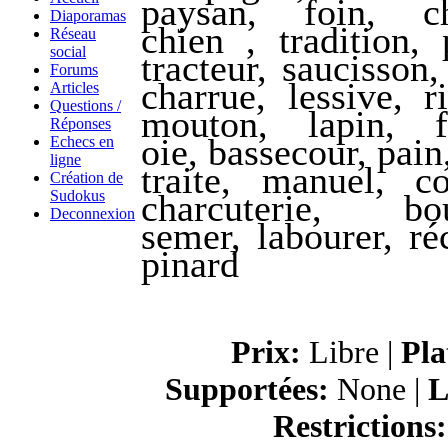
paysan, foin, c
Diaporamas
chien , tradition, 
Réseau
social
tracteur, saucisson,
Forums
charrue, lessive, ri
Articles
Questions /
mouton, lapin, f
Réponses
oie, bassecour, pain,
Echecs en
ligne
traite, manuel, c
Création de
charcuterie, bou
Sudokus
Deconnexion
semer, labourer, réc
pinard
Prix:
Libre |
Pla
Supportées:
None |
L
Restrictions: