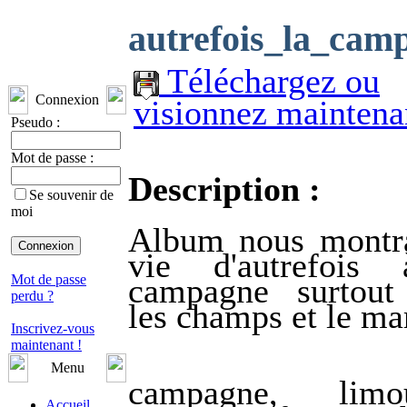
autrefois_la_cam
Téléchargez ou
Connexion
visionnez maintena
Pseudo :
Mot de passe :
Description :
Se souvenir de
moi
Album nous montra
vie d'autrefois
campagne surtout
Mot de passe
perdu ?
les champs et le ma
Inscrivez-vous
maintenant !
Menu
campagne, limou
Accueil