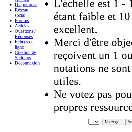
L'échelle est 1 - 
Diaporamas
Réseau
étant faible et 10
social
Forums
excellent.
Articles
Questions /
Réponses
Merci d'être objec
Echecs en
ligne
reçoivent un 1 ou
Création de
Sudokus
Deconnexion
notations ne sont
utiles.
Ne votez pas pou
propres ressource