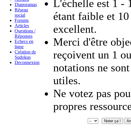
L'échelle est 1 - 
Diaporamas
Réseau
étant faible et 10
social
Forums
excellent.
Articles
Questions /
Réponses
Merci d'être objec
Echecs en
ligne
reçoivent un 1 ou
Création de
Sudokus
Deconnexion
notations ne sont
utiles.
Ne votez pas pou
propres ressource