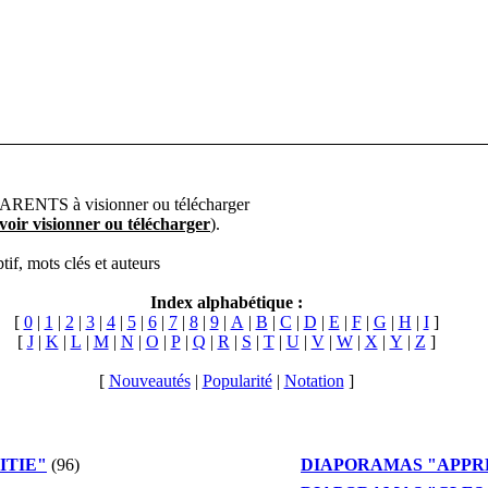
ARENTS à visionner ou télécharger
voir visionner ou télécharger
).
ptif, mots clés et auteurs
Index alphabétique :
[
0
|
1
|
2
|
3
|
4
|
5
|
6
|
7
|
8
|
9
|
A
|
B
|
C
|
D
|
E
|
F
|
G
|
H
|
I
]
[
J
|
K
|
L
|
M
|
N
|
O
|
P
|
Q
|
R
|
S
|
T
|
U
|
V
|
W
|
X
|
Y
|
Z
]
[
Nouveautés
|
Popularité
|
Notation
]
ITIE"
(96)
DIAPORAMAS "APPR