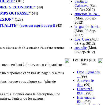
DE VIE"
(101)
Santiago
Calatrava
(Sun,
OIRE & ECONOMIE"
(49)
28-Oct-2012)
MPS QUI PASSE"
(44)
autrefois_la_ca...
(Mon, 03-Sep-
EXION"
(128)
2012)
LITE" (avec un esprit ouvert)
(43)
la_grande_barri...
(Mon, 03-Sep-
2012)
Los_Uros
(Mon,
03-Sep-2012)
australie
(Mon,
ours
Nouveautés de la semaine
Plus d'une semaine
03-Sep-2012)
Les 10 les plus
vus
e menu en haut à droite, ou en cliquant sur
Lyon, Quai des
'un diaporama et en bas de page il y a tous
...
(99)
A travers le
ions, lorque vous cliquez sur "plus de
de...
(99)
Discours à
l&#...
(96)
 des amis. Donnez dans la description, une
Hier encore,
naissez l'auteur ou les auteurs.
j&...
(96)