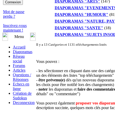
DIAPORAMAS "ARTS"
(147)
DIAPORAMAS "EVENEMENT
Mot de passe
DIAPORAMAS "HUMOUR"
(81
perdu ?
DIAPORAMAS "NATURE, PAY
Inscrivez-vous
DIAPORAMAS "SANTE"
(18)
maintenant !
DIAPORAMAS "SUJETS INSO
Menu
Il y a 13
Catégories
et 1131
téléchargements
listés
Accueil
Diaporamas
Réseau
social
Vous pouvez :
Forums
Articles
- les sélectionner en cliquant dans une des catég
Questions /
un des éléments des listes "top téléchargements" 
Réponses
-
être prévenu(e)
dès qu'un nouveau diaporama es
Echecs en
les choix pour être notifié lors des changements)
ligne
-
noter
les diaporamas et
faire des commentair
Création de
détails" ou "commentaire")
Sudokus
Deconnexion
Vous pouvez également
proposer vos diapora
description succinte, quelques mots clés pour facil