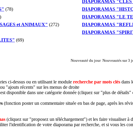
DIAPORAMAS "CLES 
S"
(78)
DIAPORAMAS "HIST
)
DIAPORAMAS "LE TE
SAGES et ANIMAUX"
(272)
DIAPORAMAS "REFL
DIAPORAMAS "SPIRITUA
LITES"
(69)
Nouveauté du jour
Nouveautés sur 3 j
ories ci-dessus ou en utilisant le module
recherche par mots clés
dans l
ou "ajouts récents" sur les menus de droite
t disponible dans une catégorie donnée (cliquez sur "plus de détails" d
es
(fonction poster un commentaire située en bas de page, après les révis
mas
(cliquez sur "proposez un téléchargement") et les faire visualiser à
iter l'identification de votre diaporama par recherche, et si vous les con