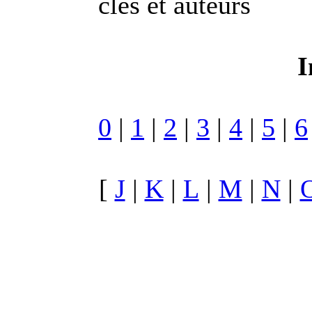
clés et auteurs
I
0
|
1
|
2
|
3
|
4
|
5
|
6
[
J
|
K
|
L
|
M
|
N
|