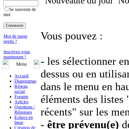
Nouveauté du jour
Nou
Se souvenir de
moi
Vous pouvez :
Mot de passe
perdu ?
Inscrivez-vous
maintenant !
- les sélectionner e
Menu
dessus ou en utilis
Accueil
Diaporamas
dans le menu en haut
Réseau
social
éléments des listes
Forums
Articles
Questions /
récents" sur les men
Réponses
Echecs en
-
être prévenu(e)
dè
ligne
Création de