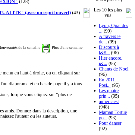
EXION"
(128)
Les 10 les plus
LITE" (avec un esprit ouvert)
(43)
vus
Lyon, Quai des
...
(99)
A travers le
de...
(99)
Discours à
ouveautés de la semaine
Plus d'une semaine
l&#...
(96)
Hier encore,
j&...
(96)
Chants de Noel
e menu en haut à droite, ou en cliquant sur
(96)
En 2011…
'un diaporama et en bas de page il y a tous
Posi...
(95)
Les quatre
ions, lorque vous cliquez sur "plus de
prin...
(95)
aimer c'est
(948)
 des amis. Donnez dans la description, une
Maman Tortue
naissez l'auteur ou les auteurs.
po...
(93)
Pour danser
(92)