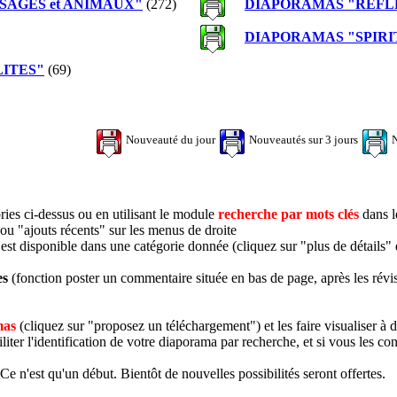
SAGES et ANIMAUX"
(272)
DIAPORAMAS "REFL
DIAPORAMAS "SPIRITUA
LITES"
(69)
Nouveauté du jour
Nouveautés sur 3 jours
N
ories ci-dessus ou en utilisant le module
recherche par mots clés
dans l
ou "ajouts récents" sur les menus de droite
t disponible dans une catégorie donnée (cliquez sur "plus de détails" d
es
(fonction poster un commentaire située en bas de page, après les révis
mas
(cliquez sur "proposez un téléchargement") et les faire visualiser à
iter l'identification de votre diaporama par recherche, et si vous les con
 Ce n'est qu'un début. Bientôt de nouvelles possibilités seront offertes.