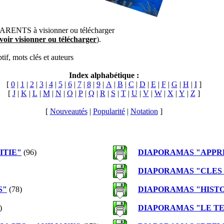
ARENTS à visionner ou télécharger
voir visionner ou télécharger
).
ptif, mots clés et auteurs
Index alphabétique :
[
0
|
1
|
2
|
3
|
4
|
5
|
6
|
7
|
8
|
9
|
A
|
B
|
C
|
D
|
E
|
F
|
G
|
H
|
I
]
[
J
|
K
|
L
|
M
|
N
|
O
|
P
|
Q
|
R
|
S
|
T
|
U
|
V
|
W
|
X
|
Y
|
Z
]
[
Nouveautés
|
Popularité
|
Notation
]
ITIE"
(96)
DIAPORAMAS "APPR
DIAPORAMAS "CLES 
S"
(78)
DIAPORAMAS "HIST
)
DIAPORAMAS "LE TE