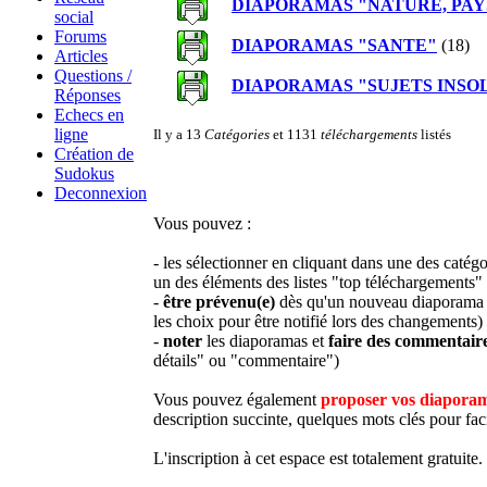
DIAPORAMAS "NATURE, PAY
social
Forums
DIAPORAMAS "SANTE"
(18)
Articles
Questions /
DIAPORAMAS "SUJETS INSO
Réponses
Echecs en
ligne
Il y a 13
Catégories
et 1131
téléchargements
listés
Création de
Sudokus
Deconnexion
Vous pouvez :
- les sélectionner en cliquant dans une des catég
un des éléments des listes "top téléchargements" 
-
être prévenu(e)
dès qu'un nouveau diaporama es
les choix pour être notifié lors des changements)
-
noter
les diaporamas et
faire des commentair
détails" ou "commentaire")
Vous pouvez également
proposer vos diapora
description succinte, quelques mots clés pour facil
L'inscription à cet espace est totalement gratuite.