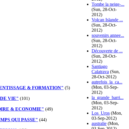
Tombe la neige-...
(Sun, 28-Oct-
2012)
Volcan Islande ...
(Sun, 28-Oct-
2012)
souvenirs annee...
(Sun, 28-Oct-
2012)
Découverte de ...
(Sun, 28-Oct-
2012)
Santiago
Calatrava
(Sun,
28-Oct-2012)
autrefois_la_ca...
(Mon, 03-Sep-
ENTISSAGE & FORMATION"
(5)
2012)
la_grande_barri...
DE VIE"
(101)
(Mon, 03-Sep-
2012)
OIRE & ECONOMIE"
(49)
Los_Uros
(Mon,
03-Sep-2012)
MPS QUI PASSE"
(44)
australie
(Mon,
03-Sep-2012)