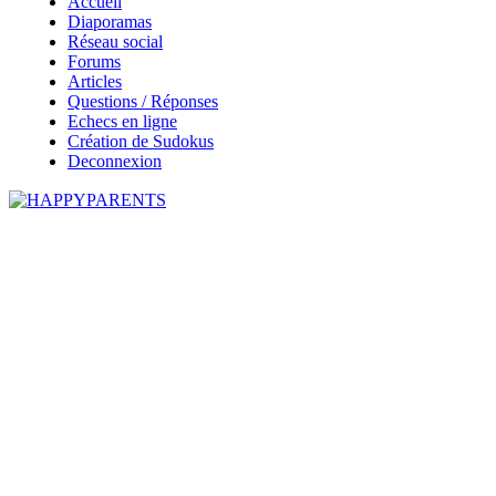
Accueil
Diaporamas
Réseau social
Forums
Articles
Questions / Réponses
Echecs en ligne
Création de Sudokus
Deconnexion